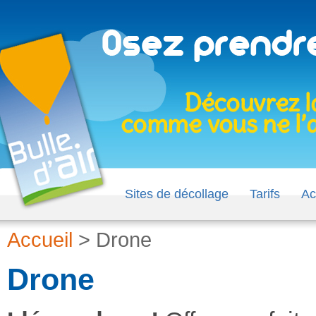
Sites de décollage
Tarifs
Ac
Accueil
>
Drone
Drone